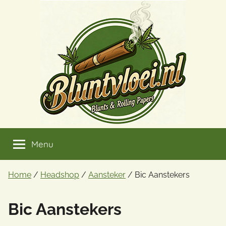
Ga
naar
de
inhoud
Menu
Home
/
Headshop
/
Aansteker
/ Bic Aanstekers
Bic Aanstekers