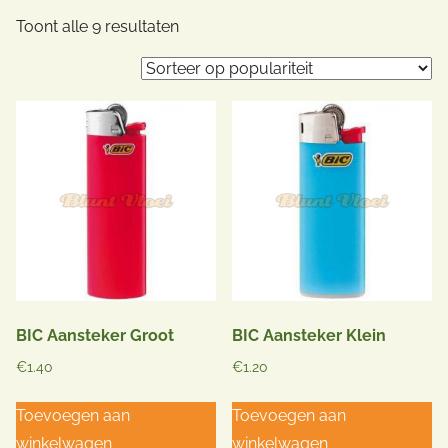
Gesorteerd
Toont alle 9 resultaten
op
populariteit
BIC Aansteker Groot
BIC Aansteker Klein
€
1.40
€
1.20
Toevoegen aan
Toevoegen aan
winkelwagen
winkelwagen