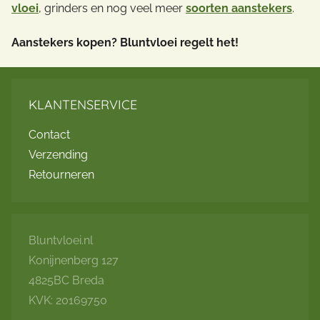
vloei
, grinders en nog veel meer
soorten aanstekers
.
Aanstekers kopen? Bluntvloei regelt het!
KLANTENSERVICE
Contact
Verzending
Retourneren
Bluntvloei.nl
Konijnenberg 127
4825BC Breda
KVK: 20169750