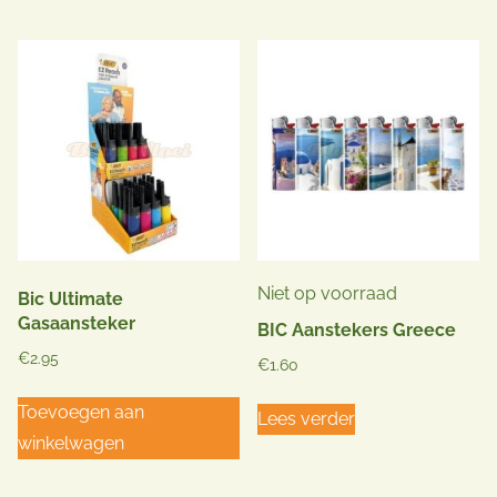
Niet op voorraad
Bic Ultimate
Gasaansteker
BIC Aanstekers Greece
€
2.95
€
1.60
Toevoegen aan
Lees verder
winkelwagen