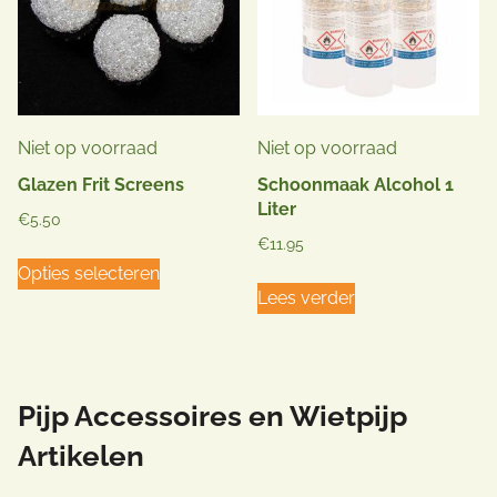
Niet op voorraad
Niet op voorraad
Glazen Frit Screens
Schoonmaak Alcohol 1
Liter
€
5.50
€
11.95
Dit
Opties selecteren
product
Lees verder
heeft
meerdere
variaties.
Pijp Accessoires en Wietpijp
Deze
optie
Artikelen
kan