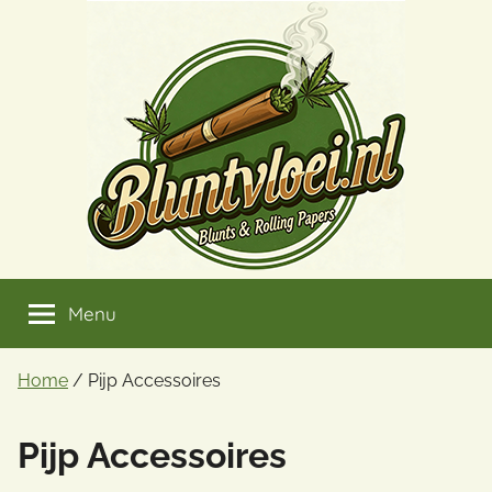
Ga
naar
de
inhoud
Menu
Home
/ Pijp Accessoires
Pijp Accessoires