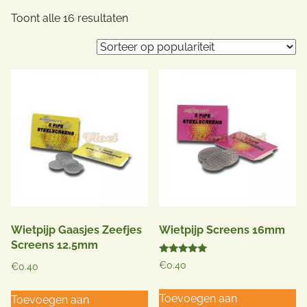
Gesorteerd
Toont alle 16 resultaten
op
populariteit
Wietpijp Gaasjes Zeefjes
Wietpijp Screens 16mm
Screens 12.5mm
Gewaardeerd
€
0.40
€
0.40
5.00
uit 5
Toevoegen aan
Toevoegen aan