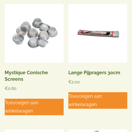
Mystique Conische
Lange Pijpragers 30cm
Screens
€
2.00
€
0.60
Toevoegen aan
Toevoegen aan
winkelwagen
winkelwagen