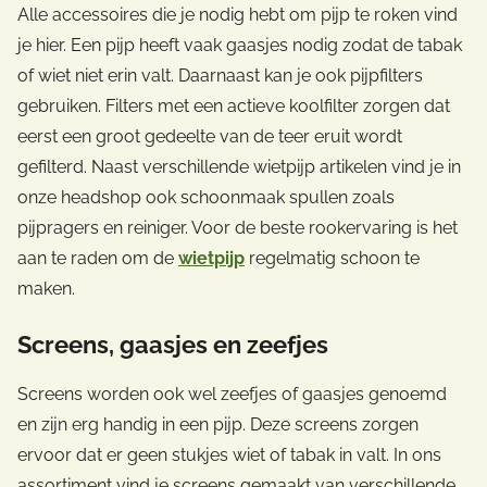
gekozen
Alle accessoires die je nodig hebt om pijp te roken vind
worden
je hier. Een pijp heeft vaak gaasjes nodig zodat de tabak
op
of wiet niet erin valt. Daarnaast kan je ook pijpfilters
de
gebruiken. Filters met een actieve koolfilter zorgen dat
productpagina
eerst een groot gedeelte van de teer eruit wordt
gefilterd. Naast verschillende wietpijp artikelen vind je in
onze headshop ook schoonmaak spullen zoals
pijpragers en reiniger. Voor de beste rookervaring is het
aan te raden om de
wietpijp
regelmatig schoon te
maken.
Screens, gaasjes en zeefjes
Screens worden ook wel zeefjes of gaasjes genoemd
en zijn erg handig in een pijp. Deze screens zorgen
ervoor dat er geen stukjes wiet of tabak in valt. In ons
assortiment vind je screens gemaakt van verschillende