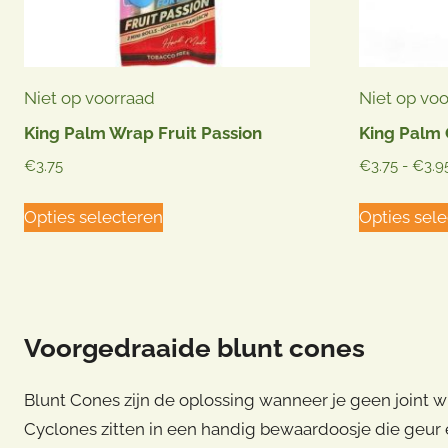
de
productpagina
Niet op voorraad
Niet op vo
King Palm Wrap Fruit Passion
King Palm 
€
3.75
€
3.75
-
€
3.9
Dit
Opties selecteren
Opties sel
product
heeft
meerdere
variaties.
Voorgedraaide blunt cones
Deze
optie
Blunt Cones zijn de oplossing wanneer je geen joint w
kan
Cyclones zitten in een handig bewaardoosje die geur en 
gekozen