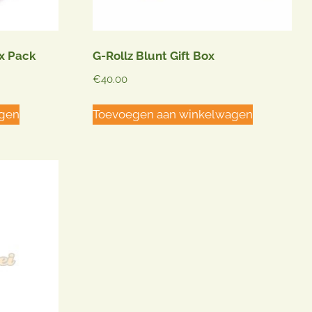
productpagina
pagina
x Pack
G-Rollz Blunt Gift Box
€
40.00
agen
Toevoegen aan winkelwagen