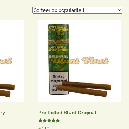
rry
Pre Rolled Blunt Original
Gewaardeerd
€
1.50