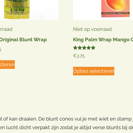
de
productpagina
orraad
Niet op voorraad
Original Blunt Wrap
King Palm Wrap Mango 
Prijsklasse:
5
Gewaardeerd
€
3.75
€3.75
5.00
Dit
uit 5
tot
ecteren
Dit
product
Opties selecteren
€3.95
product
heeft
heeft
meerdere
meerde
variaties.
variaties
Deze
Deze
optie
optie
il of kan draaien. De blunt cones vul je met wiet en sta
kan
kan
lucht dicht verpakt zijn zodat je altijd verse blunts bij 
gekozen