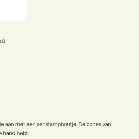
OG
re
.
mp je aan met een aanstamphoutje. De cones van
de hand hebt.