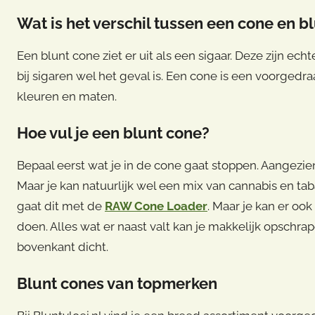
worden
Wat is het verschil tussen een cone en b
op
de
Een blunt cone ziet er uit als een sigaar. Deze zijn e
productpagina
bij sigaren wel het geval is. Een cone is een voorgedraai
kleuren en maten.
Hoe vul je een blunt cone?
Bepaal eerst wat je in de cone gaat stoppen. Aangezi
Maar je kan natuurlijk wel een mix van cannabis en tab
gaat dit met de
RAW Cone Loader
. Maar je kan er oo
doen. Alles wat er naast valt kan je makkelijk opschr
bovenkant dicht.
Blunt cones van topmerken