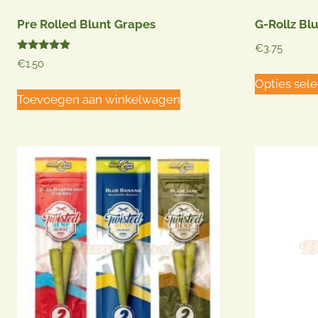
Pre Rolled Blunt Grapes
G-Rollz Bl
€
3.75
Gewaardeerd
€
1.50
5.00
uit 5
Opties sel
Toevoegen aan winkelwagen