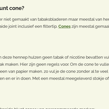
gekoze
worden
lunt cone?
worden
op
op
de
chter niet gemaakt van tabaksbladeren maar meestal van hen
de
productpagina
de joint inclusief een filtertip.
Cones
zijn meestal gemaakt
product
en deze hennep hulzen geen tabak of nicotine bevatten v
ak maken. Hier zijn geen regels voor. Om de cone te vulle
k een van papier maken. zo vul je de cone zonder al te vee
apen en er in doen. Met een meestal meegeleverd stokje of