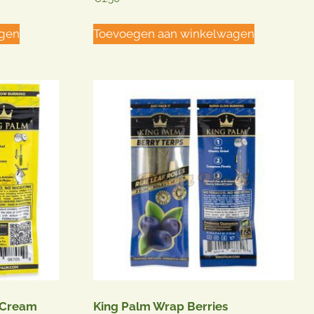
5.00
uit 5
agen
Toevoegen aan winkelwagen
 Cream
King Palm Wrap Berries