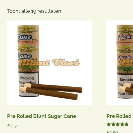
Gesorteerd
Toont alle 19 resultaten
op
populariteit
Pre Rolled Blunt Sugar Cane
Pre Rolled
€
1.50
Gewaardeerd
€
1.50