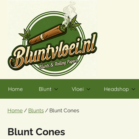
Ga
naar
de
inhoud
Home
Blunt
Vloei
Headshop
Home
/
Blunts
/ Blunt Cones
Blunt Cones