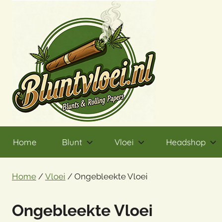
Ga
naar
de
inhoud
Home
Blunt
Vloei
Headshop
Home
/
Vloei
/ Ongebleekte Vloei
Ongebleekte Vloei