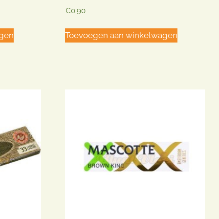
€
0.90
agen
Toevoegen aan winkelwagen