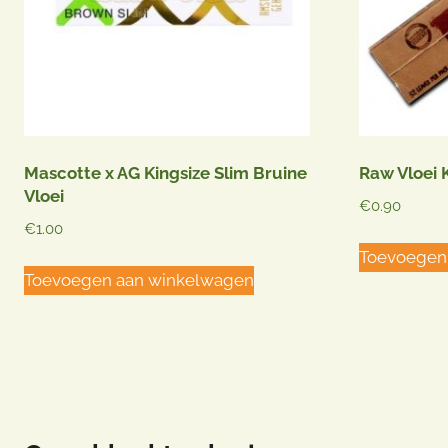
Mascotte x AG Kingsize Slim Bruine
Raw Vloei 
Vloei
€
0.90
€
1.00
Toevoegen
Toevoegen aan winkelwagen