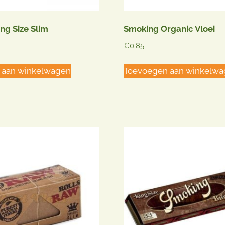
ng Size Slim
Smoking Organic Vloei
€
0.85
 aan winkelwagen
Toevoegen aan winkelw