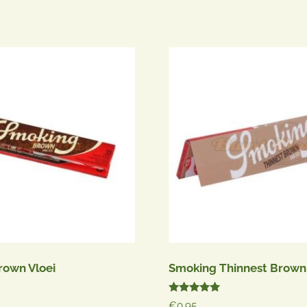
sorteerd
ulariteit
rown Vloei
Smoking Thinnest Brown
Gewaardeerd
€
0.95