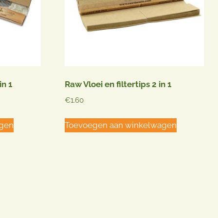
in 1
Raw Vloei en filtertips 2 in 1
€
1.60
agen
Toevoegen aan winkelwagen