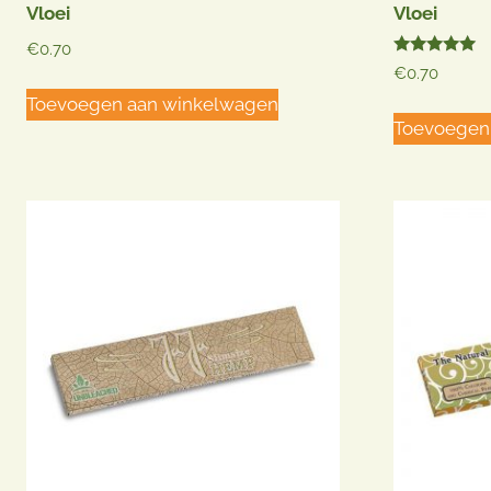
Vloei
Vloei
€
0.70
Gewaardeerd
€
0.70
5.00
uit 5
Toevoegen aan winkelwagen
Toevoegen