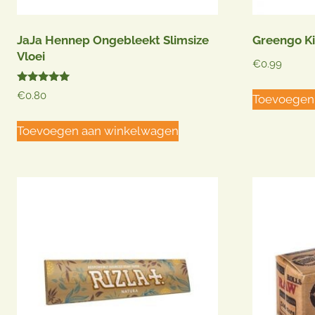
JaJa Hennep Ongebleekt Slimsize
Greengo Ki
Vloei
€
0.99
Gewaardeerd
€
0.80
Toevoegen
5.00
uit 5
Toevoegen aan winkelwagen