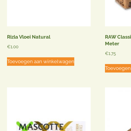
Rizla Vloei Natural
RAW Classic
Meter
€
1.00
€
1.75
Toevoegen aan winkelwagen
Toevoegen