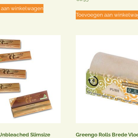
5.00
uit 5
 aan winkelwagen
Toevoegen aan winkelw
Unbleached Slimsize
Greengo Rolls Brede Vloe