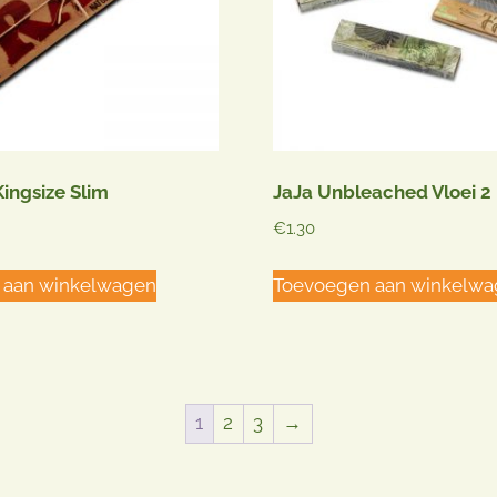
Kingsize Slim
JaJa Unbleached Vloei 2 
€
1.30
 aan winkelwagen
Toevoegen aan winkelw
1
2
3
→