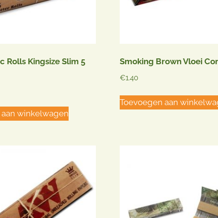
 Rolls Kingsize Slim 5
Smoking Brown Vloei Co
€
1.40
Toevoegen aan winkelw
 aan winkelwagen