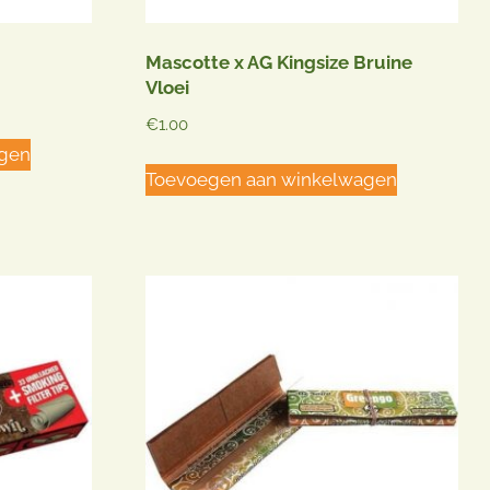
Mascotte x AG Kingsize Bruine
Vloei
€
1.00
agen
Toevoegen aan winkelwagen