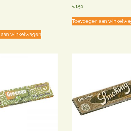
€
1.50
Toevoegen aan winkelw
 aan winkelwagen