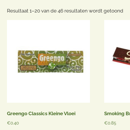
Ge
Resultaat 1–20 van de 46 resultaten wordt getoond
op
pop
Greengo Classics Kleine Vloei
Smoking B
€
0.40
€
0.85