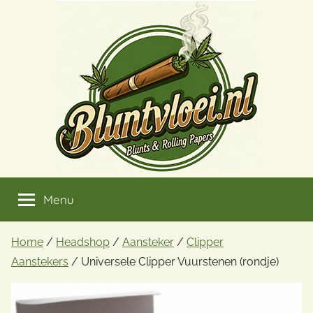
Ga
naar
de
inhoud
Menu
Home
/
Headshop
/
Aansteker
/
Clipper
Aanstekers
/ Universele Clipper Vuurstenen (rondje)