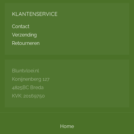
variaties.
Deze
KLANTENSERVICE
optie
Contact
kan
Verzending
gekozen
Retourneren
worden
op
de
productpag
Bluntvloei.nl
Konijnenberg 127
4825BC Breda
KVK: 20169750
Home