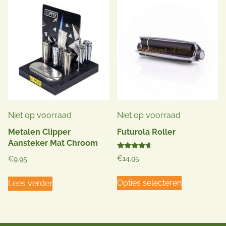
variaties.
Deze
optie
kan
gekozen
worden
op
de
productpag
Niet op voorraad
Niet op voorraad
Metalen Clipper
Futurola Roller
Aansteker Mat Chroom
Gewaardeerd
€
14.95
€
9.95
4.40
uit 5
Dit
Opties selecteren
Lees verder
product
heeft
meerdere