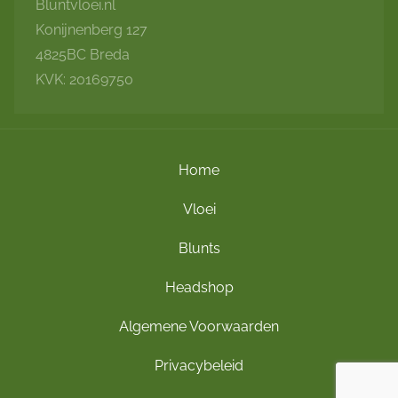
Bluntvloei.nl
Konijnenberg 127
4825BC Breda
KVK: 20169750
Home
Vloei
Blunts
Headshop
Algemene Voorwaarden
Privacybeleid