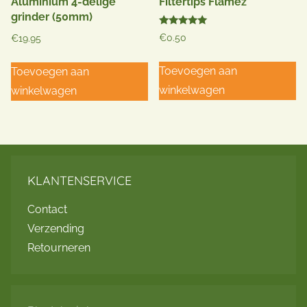
Aluminium 4-delige
Filtertips Flamez
grinder (50mm)
Gewaardeerd
€
0.50
€
19.95
5.00
uit 5
Toevoegen aan
Toevoegen aan
winkelwagen
winkelwagen
KLANTENSERVICE
Contact
Verzending
Retourneren