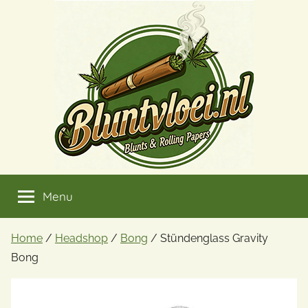
Ga
naar
de
inhoud
Menu
Home
/
Headshop
/
Bong
/ Stündenglass Gravity
Bong