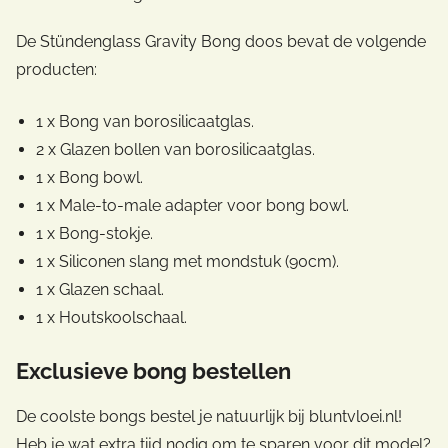
De Stündenglass Gravity Bong doos bevat de volgende
producten:
1 x Bong van borosilicaatglas.
2 x Glazen bollen van borosilicaatglas.
1 x Bong bowl.
1 x Male-to-male adapter voor bong bowl.
1 x Bong-stokje.
1 x Siliconen slang met mondstuk (90cm).
1 x Glazen schaal.
1 x Houtskoolschaal.
Exclusieve bong bestellen
De coolste bongs bestel je natuurlijk bij bluntvloei.nl!
Heb je wat extra tijd nodig om te sparen voor dit model?