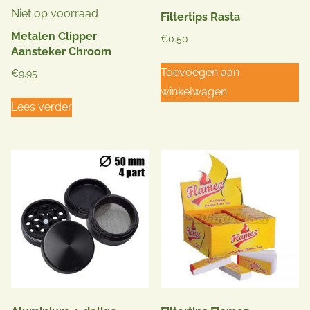
Niet op voorraad
Filtertips Rasta
Metalen Clipper
€
0.50
Aansteker Chroom
Toevoegen aan
€
9.95
winkelwagen
Lees verder