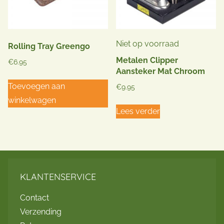
Niet op voorraad
Rolling Tray Greengo
Metalen Clipper
€
6.95
Aansteker Mat Chroom
Toevoegen aan
€
9.95
winkelwagen
Lees verder
KLANTENSERVICE
Contact
Verzending