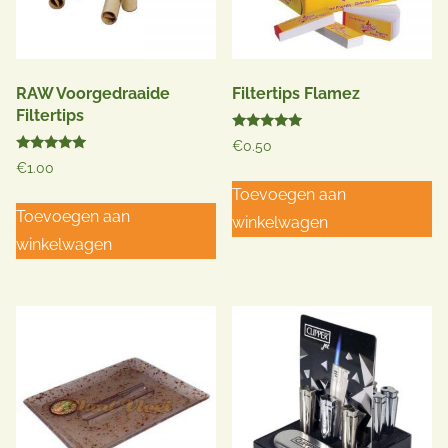
RAW Voorgedraaide
Filtertips Flamez
Filtertips
Gewaardeerd
€
0.50
5.00
Gewaardeerd
uit 5
€
1.00
5.00
uit 5
Toevoegen aan
Toevoegen aan
winkelwagen
winkelwagen