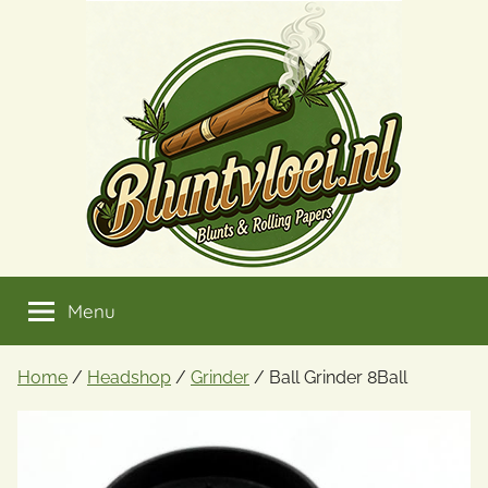
Ga
naar
de
inhoud
Menu
Home
/
Headshop
/
Grinder
/ Ball Grinder 8Ball