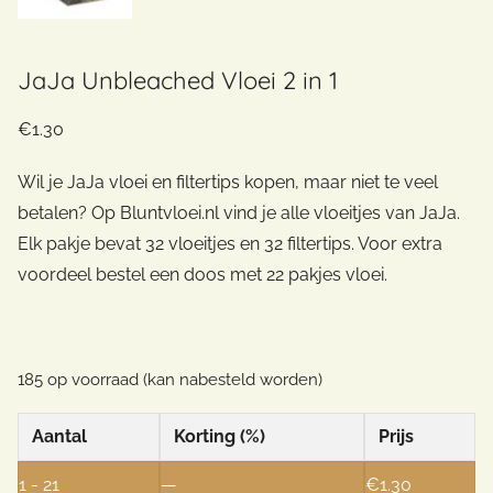
JaJa Unbleached Vloei 2 in 1
€
1.30
Wil je JaJa vloei en filtertips kopen, maar niet te veel
betalen? Op Bluntvloei.nl vind je alle vloeitjes van JaJa.
Elk pakje bevat 32 vloeitjes en 32 filtertips. Voor extra
voordeel bestel een doos met 22 pakjes vloei.
185 op voorraad (kan nabesteld worden)
Aantal
Korting (%)
Prijs
1 - 21
—
€
1.30