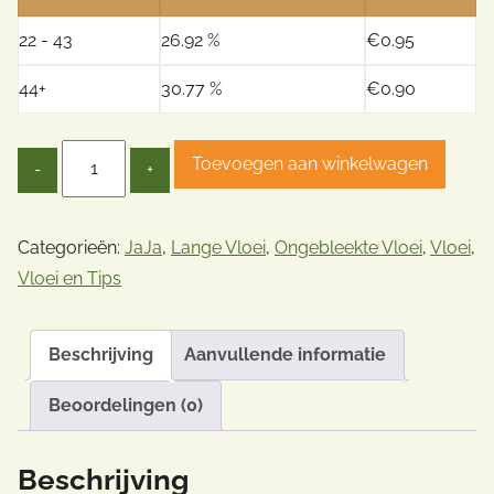
22 - 43
26.92 %
€
0.95
44+
30.77 %
€
0.90
Quantity
Toevoegen aan winkelwagen
Categorieën:
JaJa
,
Lange Vloei
,
Ongebleekte Vloei
,
Vloei
,
Vloei en Tips
Beschrijving
Aanvullende informatie
Beoordelingen (0)
Beschrijving