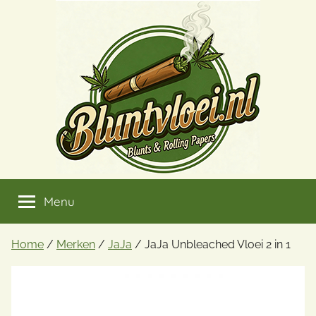
Ga
naar
de
inhoud
Menu
Home
/
Merken
/
JaJa
/ JaJa Unbleached Vloei 2 in 1