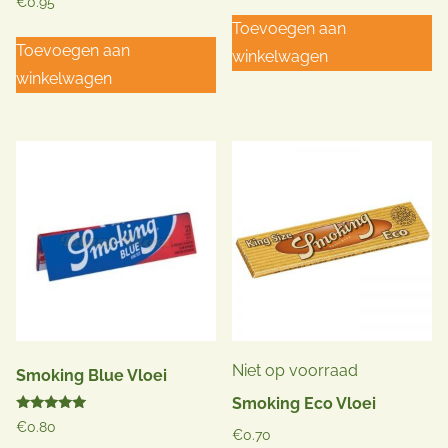
€
0.95
Toevoegen aan
Toevoegen aan
winkelwagen
winkelwagen
Niet op voorraad
Smoking Blue Vloei
Smoking Eco Vloei
Gewaardeerd
€
0.80
€
0.70
5.00
uit 5