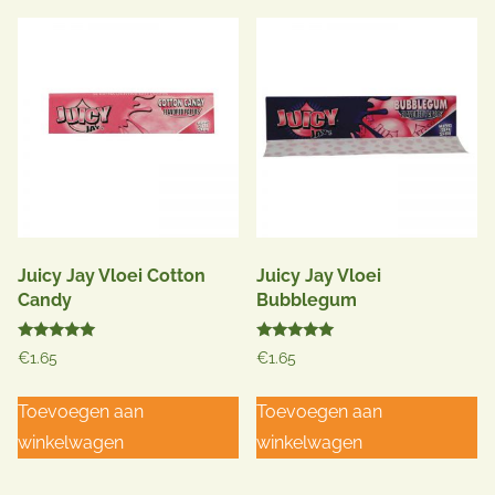
Juicy Jay Vloei Cotton
Juicy Jay Vloei
Candy
Bubblegum
Gewaardeerd
Gewaardeerd
€
1.65
€
1.65
5.00
5.00
uit 5
uit 5
Toevoegen aan
Toevoegen aan
winkelwagen
winkelwagen