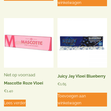
winkelwagen
Niet op voorraad
Juicy Jay Vloei Blueberry
Mascotte Roze Vloei
€
1.65
€
1.40
Toevoegen aan
Lees verder
winkelwagen