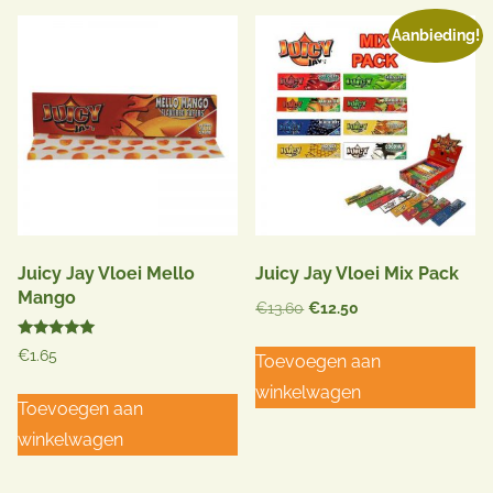
Aanbieding!
Juicy Jay Vloei Mello
Juicy Jay Vloei Mix Pack
Mango
Oorspronkelijke
Huidige
€
13.60
€
12.50
prijs
prijs
Gewaardeerd
€
1.65
Toevoegen aan
was:
is:
5.00
uit 5
€13.60.
€12.50.
winkelwagen
Toevoegen aan
winkelwagen