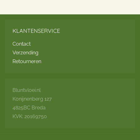
KLANTENSERVICE
Contact
Verzending
Retourneren
Bluntvloei.nl
Konijnenberg 127
4825BC Breda
KVK: 20169750