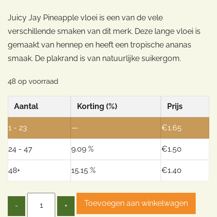
Juicy Jay Pineapple vloei is een van de vele
verschillende smaken van dit merk. Deze lange vloei is
gemaakt van hennep en heeft een tropische ananas
smaak. De plakrand is van natuurlijke suikergom.
48 op voorraad
Aantal
Korting (%)
Prijs
1 - 23
—
€
1.65
24 - 47
9.09 %
€
1.50
48+
15.15 %
€
1.40
Quantity
Toevoegen aan winkelwagen