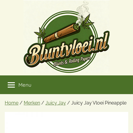
Ga
naar
de
inhoud
Menu
Home
/
Merken
/
Juicy Jay
/ Juicy Jay Vloei Pineapple