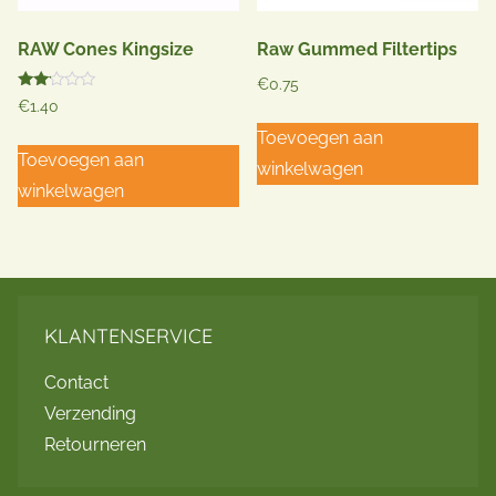
RAW Cones Kingsize
Raw Gummed Filtertips
€
0.75
Gewaardeerd
€
1.40
2.00
uit 5
Toevoegen aan
Toevoegen aan
winkelwagen
winkelwagen
KLANTENSERVICE
Contact
Verzending
Retourneren