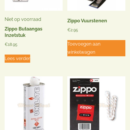
Niet op voorraad
Zippo Vuurstenen
Zippo Butaangas
€
2.95
Inzetstuk
Toevoegen aan
€
18.95
winkelwagen
Lees verder