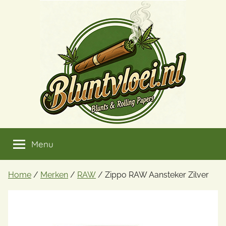
Ga
naar
de
inhoud
Menu
Home
/
Merken
/
RAW
/ Zippo RAW Aansteker Zilver