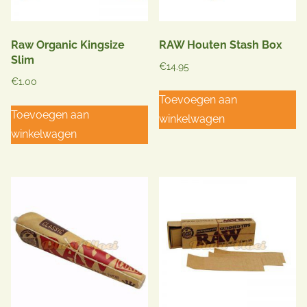
Raw Organic Kingsize
RAW Houten Stash Box
Slim
€
14.95
€
1.00
Toevoegen aan
Toevoegen aan
winkelwagen
winkelwagen