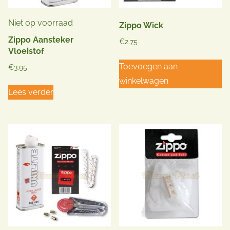
Niet op voorraad
Zippo Wick
Zippo Aansteker
€
2.75
Vloeistof
Toevoegen aan
€
3.95
winkelwagen
Lees verder