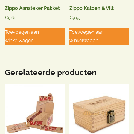
Zippo Aansteker Pakket
Zippo Katoen & Vilt
€
9.60
€
9.95
Toevoegen aan
Toevoegen aan
winkelwagen
winkelwagen
Gerelateerde producten