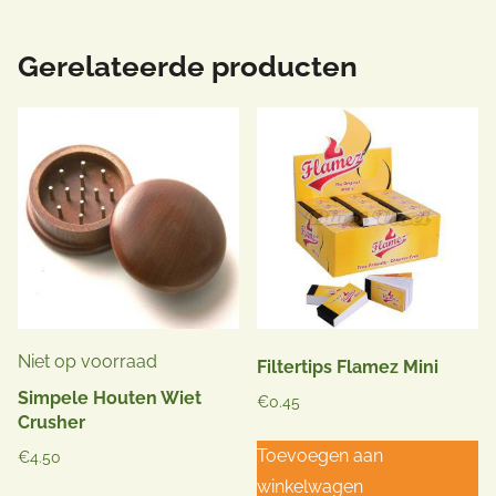
Gerelateerde producten
Niet op voorraad
Filtertips Flamez Mini
Simpele Houten Wiet
€
0.45
Crusher
Toevoegen aan
€
4.50
winkelwagen