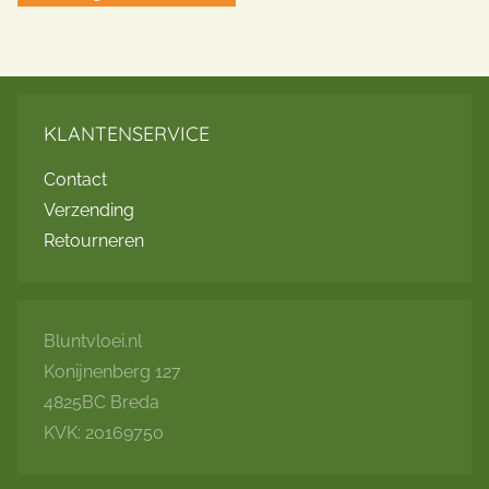
KLANTENSERVICE
Contact
Verzending
Retourneren
Bluntvloei.nl
Konijnenberg 127
4825BC Breda
KVK: 20169750