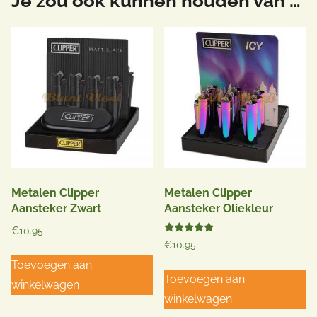
Je zou ook kunnen houden van …
Metalen Clipper
Metalen Clipper
Aansteker Zwart
Aansteker Oliekleur
€
10.95
Gewaardeerd
€
10.95
5.00
uit 5
Toevoegen aan
Toevoegen aan
winkelwagen
winkelwagen