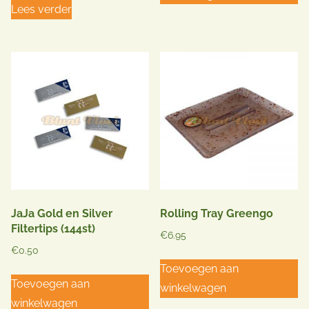
Lees verder
JaJa Gold en Silver
Rolling Tray Greengo
Filtertips (144st)
€
6.95
€
0.50
Toevoegen aan
Toevoegen aan
winkelwagen
winkelwagen