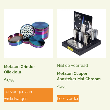
Niet op voorraad
Metalen Grinder
Oliekleur
Metalen Clipper
Aansteker Mat Chroom
€
17.95
€
9.95
Toevoegen aan
winkelwagen
Lees verder