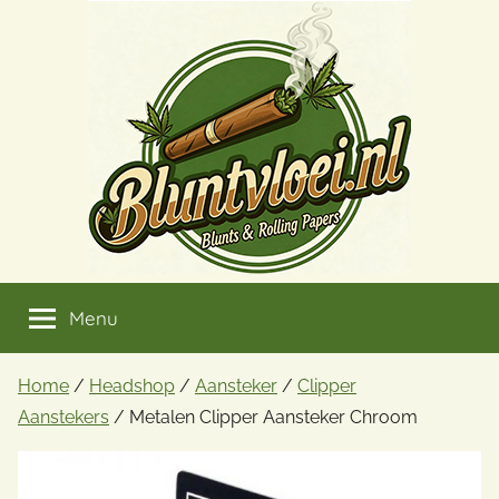
Ga
naar
de
inhoud
Menu
Home
/
Headshop
/
Aansteker
/
Clipper
Aanstekers
/ Metalen Clipper Aansteker Chroom