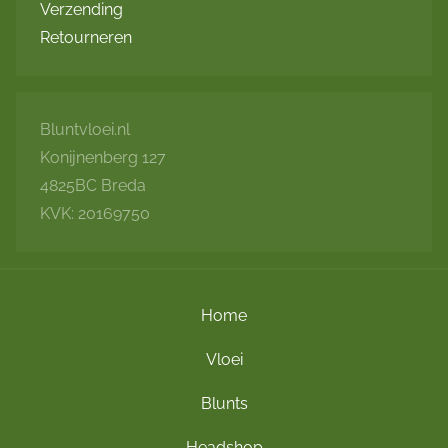
gekozen
Verzending
worden
Retourneren
op
de
productpagina
Bluntvloei.nl
Konijnenberg 127
4825BC Breda
KVK: 20169750
Home
Vloei
Blunts
Headshop