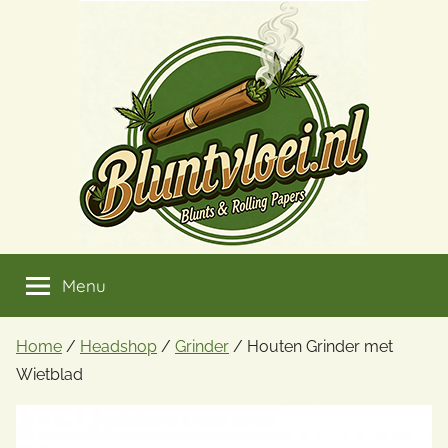
Ga
naar
de
inhoud
Menu
Home
/
Headshop
/
Grinder
/ Houten Grinder met
Wietblad