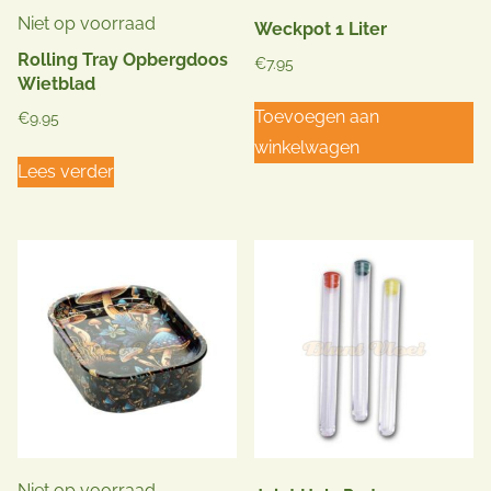
Niet op voorraad
Weckpot 1 Liter
Rolling Tray Opbergdoos
€
7.95
Wietblad
Toevoegen aan
€
9.95
winkelwagen
Lees verder
Niet op voorraad