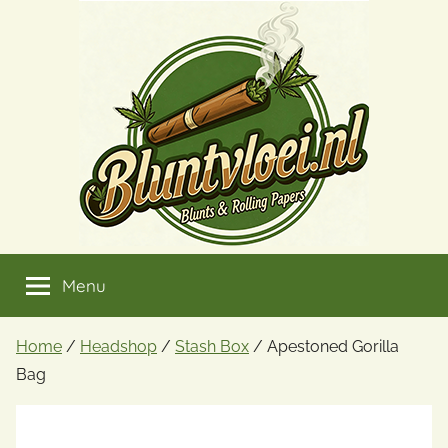
Ga
naar
de
inhoud
Menu
Home
/
Headshop
/
Stash Box
/ Apestoned Gorilla
Bag