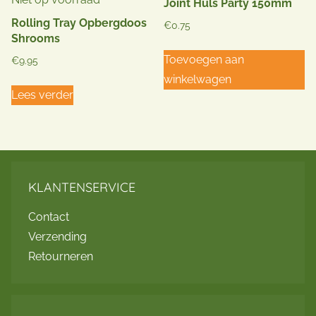
Joint Huls Party 150mm
Rolling Tray Opbergdoos
€
0.75
Shrooms
Toevoegen aan
€
9.95
winkelwagen
Lees verder
KLANTENSERVICE
Contact
Verzending
Retourneren