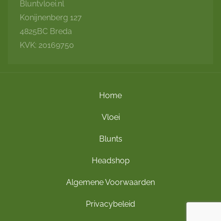
Bluntvloei.nl
Konijnenberg 127
4825BC Breda
KVK: 20169750
Home
Vloei
Blunts
Headshop
Algemene Voorwaarden
Privacybeleid