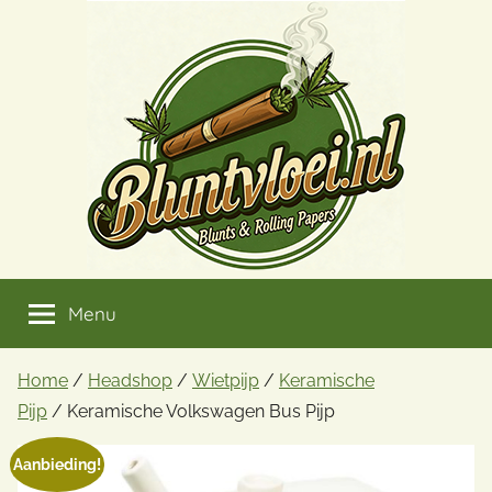
Ga
naar
de
inhoud
Menu
Home
/
Headshop
/
Wietpijp
/
Keramische
Pijp
/ Keramische Volkswagen Bus Pijp
Aanbieding!