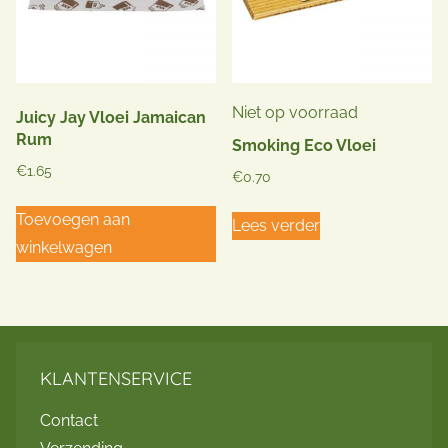
Niet op voorraad
Juicy Jay Vloei Jamaican
Rum
Smoking Eco Vloei
€
1.65
€
0.70
Toevoegen aan
Lees verder
winkelwagen
KLANTENSERVICE
Contact