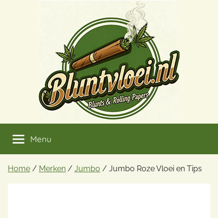
Ga
naar
de
inhoud
Menu
Home
/
Merken
/
Jumbo
/ Jumbo Roze Vloei en Tips