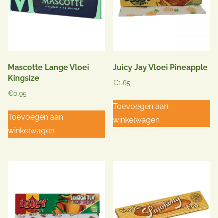
Mascotte Lange Vloei
Juicy Jay Vloei Pineapple
Kingsize
€
1.65
€
0.95
Toevoegen aan
Toevoegen aan
winkelwagen
winkelwagen