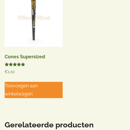
Cones Supersized
Gewaardeerd
€
1.10
5.00
uit 5
Toevoegen aan
winkelwagen
Gerelateerde producten