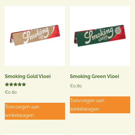
Smoking Gold Vloei
Smoking Green Vloei
€
0.80
Gewaardeerd
€
0.80
5.00
uit 5
Toevoegen aan
Toevoegen aan
winkelwagen
winkelwagen