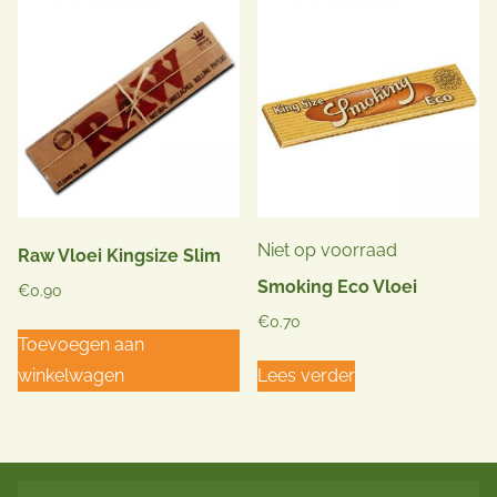
Niet op voorraad
Raw Vloei Kingsize Slim
Smoking Eco Vloei
€
0.90
€
0.70
Toevoegen aan
winkelwagen
Lees verder