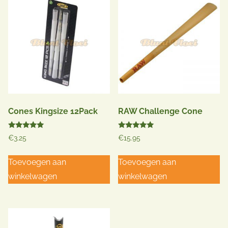
Cones Kingsize 12Pack
RAW Challenge Cone
Gewaardeerd
Gewaardeerd
€
3.25
€
15.95
5.00
5.00
uit 5
uit 5
Toevoegen aan
Toevoegen aan
winkelwagen
winkelwagen