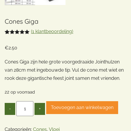
Cones Giga
(
1
klantbeoordeling)
Gewaardeerd
1
5.00
op 5
€
2.50
gebaseerd
op
klant
waardering
Cones Giga zijn hele grote voorgedraaide Jointhulzen
van 28cm met ingebouwde tip. Vul de cone met wiet en
rook deze gigantische feest joint samen met vrienden.
22 op voorraad
Quantity
Toevoegen aan winkelwagen
Categorieën:
Cones
,
Vloei